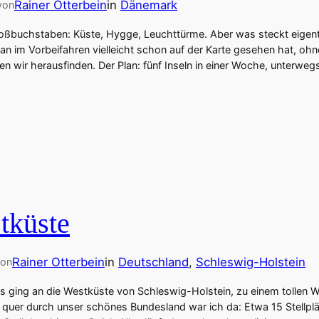
Rainer Otterbein
in
Dänemark
von
oßbuchstaben: Küste, Hygge, Leuchttürme. Aber was steckt eigentl
n im Vorbeifahren vielleicht schon auf der Karte gesehen hat, ohn
en wir herausfinden. Der Plan: fünf Inseln in einer Woche, unterweg
tküste
Rainer Otterbein
in
Deutschland
, 
Schleswig-Holstein
von
Es ging an die Westküste von Schleswig-Holstein, zu einem tollen 
 quer durch unser schönes Bundesland war ich da: Etwa 15 Stellplä